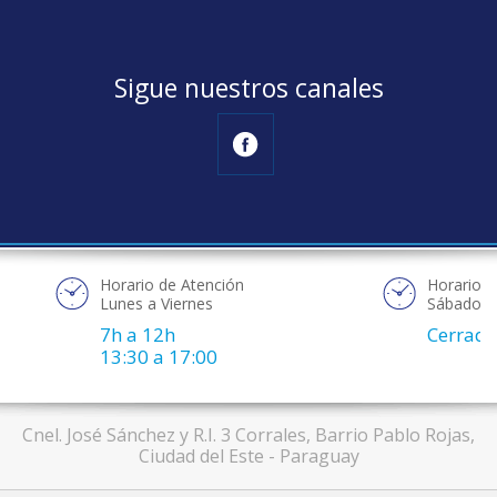
Sigue nuestros canales
Horario de Atención
Horario d
Lunes a Viernes
Sábado
7h a 12h
Cerrad
13:30 a 17:00
Cnel. José Sánchez y R.I. 3 Corrales, Barrio Pablo Rojas,
Ciudad del Este - Paraguay