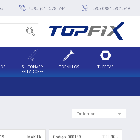
es
+595 (61) 578-744
+595 0981 592-549
COS
SILICONAS Y
TORNILLOS
TUERCAS
SELLADORES
Ordernar
719
MAKITA
Código: 000189
FEELING -