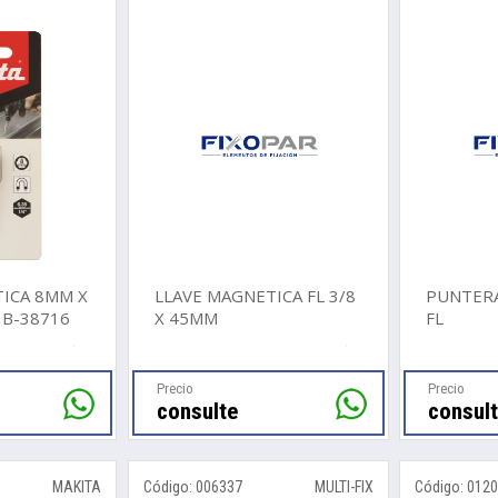
ICA 8MM X
LLAVE MAGNETICA FL 3/8
PUNTERA
 B-38716
X 45MM
FL
Precio
Precio
consulte
consul
MAKITA
Código: 006337
MULTI-FIX
Código: 012