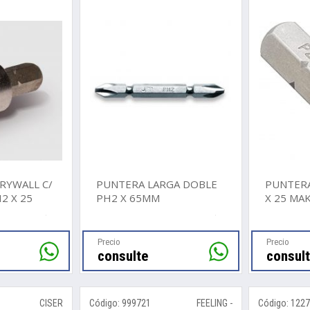
RYWALL C/
PUNTERA LARGA DOBLE
PUNTERA
2 X 25
PH2 X 65MM
X 25 MA
Precio
Precio
consulte
consul
CISER
Código: 999721
FEELING -
Código: 122