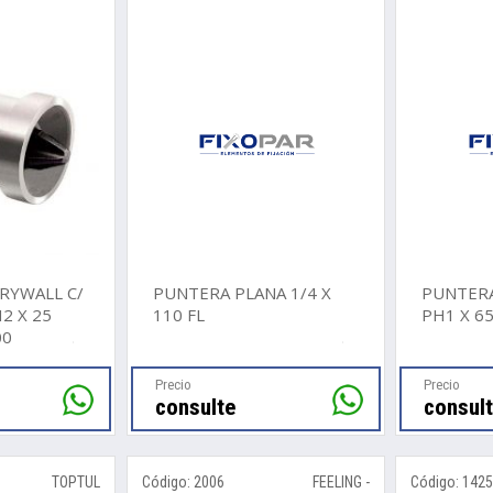
RYWALL C/
PUNTERA PLANA 1/4 X
PUNTERA
2 X 25
110 FL
PH1 X 6
00
Precio
Precio
consulte
consul
TOPTUL
Código: 2006
FEELING -
Código: 142