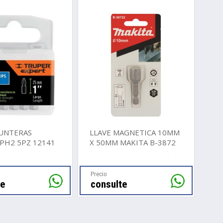
UNTERAS
LLAVE MAGNETICA 10MM
PH2 5PZ 12141
X 50MM MAKITA B-38722
Precio
te
consulte