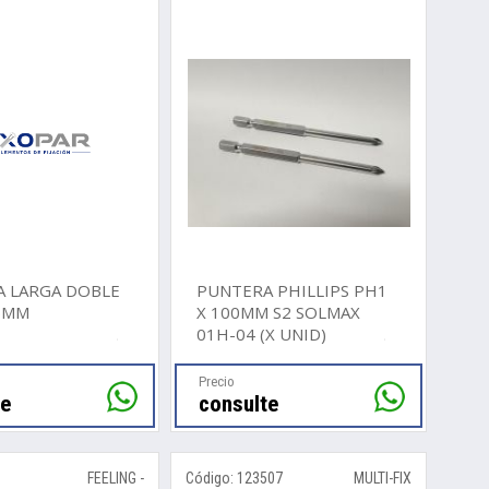
 LARGA DOBLE
PUNTERA PHILLIPS PH1
5MM
X 100MM S2 SOLMAX
01H-04 (X UNID)
Precio
te
consulte
5
FEELING -
Código: 123507
MULTI-FIX