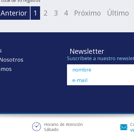
total de 93 registros
Anterior
1
2
3
4
Próximo
Último
Newsletter
s
Suscríbete a nuestro newslet
 Nosotros
amos
Horario de Atención
Co
v
Sábado