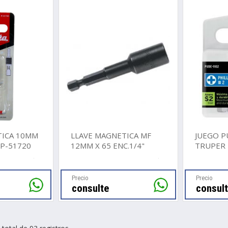
TICA 10MM
LLAVE MAGNETICA MF
JUEGO P
P-51720
12MM X 65 ENC.1/4"
TRUPER 
Precio
Precio
consulte
consul