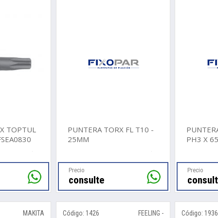
X TOPTUL
PUNTERA TORX FL T10 -
PUNTERA
FSEA0830
25MM
PH3 X 6
Precio
Precio
consulte
consul
MAKITA
Código: 1426
FEELING -
Código: 193