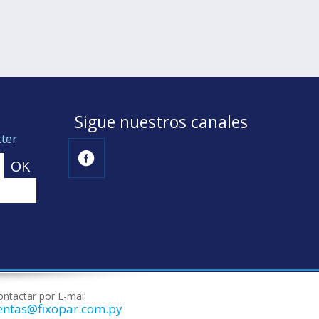
Sigue nuestros canales
ter
ntactar por E-mail
entas@fixopar.com.py