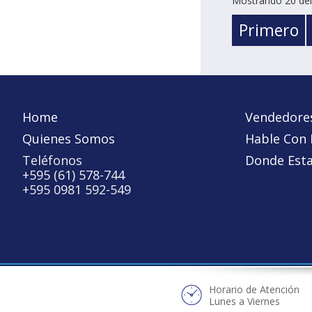
Mostrando 20 del 
Primero
Home
Vendedore
Quienes Somos
Hable Con
Teléfonos
Donde Est
+595 (61) 578-744
+595 0981 592-549
Horario de Atención
Lunes a Viernes