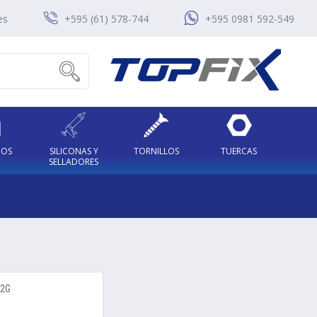
es
+595 (61) 578-744
+595 0981 592-549
COS
SILICONAS Y
TORNILLOS
TUERCAS
SELLADORES
82G