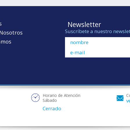
Newsletter
s
Suscríbete a nuestro newslet
 Nosotros
amos
Horario de Atención
Co
v
Sábado
Cerrado