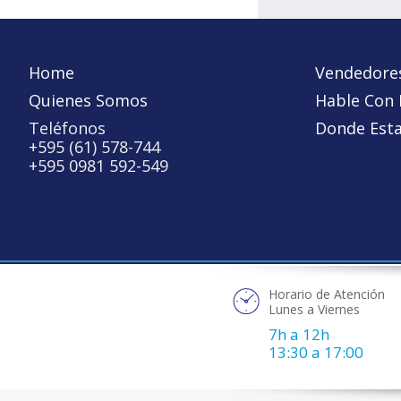
Home
Vendedore
Quienes Somos
Hable Con
Teléfonos
Donde Est
+595 (61) 578-744
+595 0981 592-549
Horario de Atención
Lunes a Viernes
7h a 12h
13:30 a 17:00