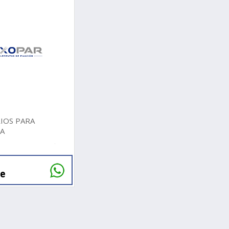
IOS PARA
IA
te